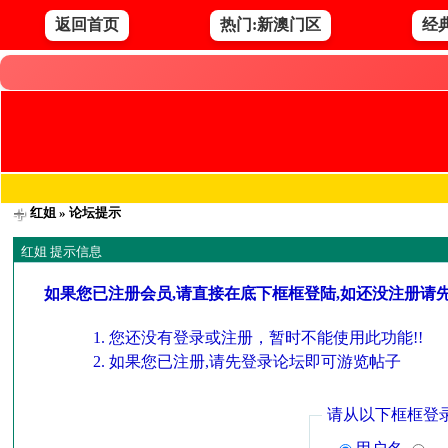
返回首页
热门:新澳门区
经
红姐
» 论坛提示
红姐 提示信息
如果您已注册会员,请直接在底下框框登陆,如还没注册请
您还没有登录或注册，暂时不能使用此功能!!
如果您已注册,请先登录论坛即可游览帖子
请从以下框框登