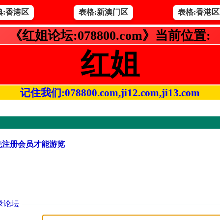
典:香港区
表格:新澳门区
表格:香港区
《红姐论坛:078800.com》当前位置:
红姐
记住我们:078800.com,ji12.com,ji13.com
先注册会员才能游览
录论坛