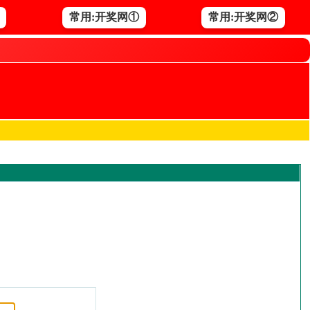
常用:开奖网①
常用:开奖网②