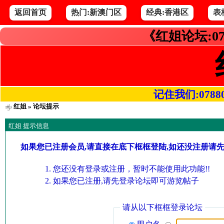
返回首页
热门:新澳门区
经典:香港区
表
《红姐论坛:07
记住我们:078800.
红姐
» 论坛提示
红姐 提示信息
如果您已注册会员,请直接在底下框框登陆,如还没注册请
您还没有登录或注册，暂时不能使用此功能!!
如果您已注册,请先登录论坛即可游览帖子
请从以下框框登录论坛