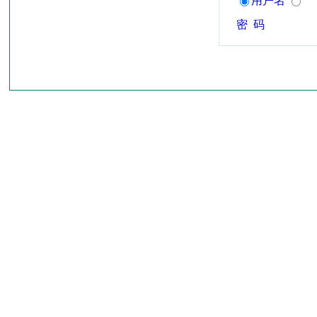
用户名
密 码