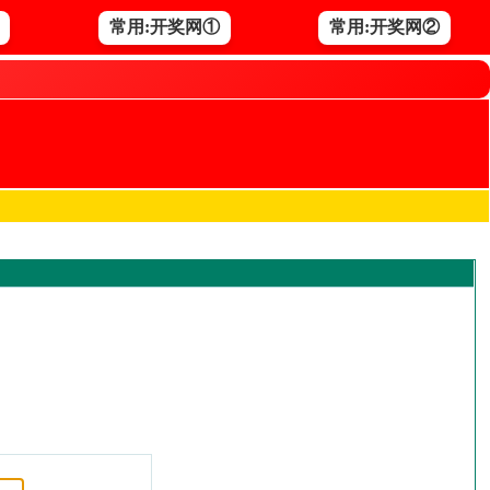
常用:开奖网①
常用:开奖网②