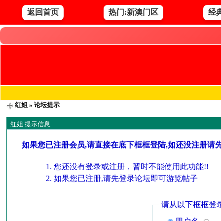
返回首页
热门:新澳门区
经
红姐
» 论坛提示
红姐 提示信息
如果您已注册会员,请直接在底下框框登陆,如还没注册请
您还没有登录或注册，暂时不能使用此功能!!
如果您已注册,请先登录论坛即可游览帖子
请从以下框框登