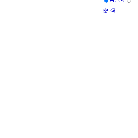
用户名
密 码